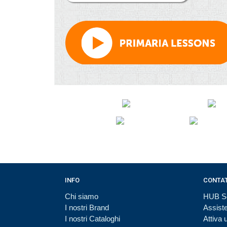
INFO
CONTAT
Chi siamo
HUB S
I nostri Brand
Assist
I nostri Cataloghi
Attiva u