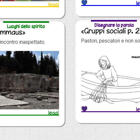
l
leggi
Disegnare la parola
Luoghi dello spirito
«Gruppi sociali p. 2
Emmaus»
Pastori, pescatori e non so
incontro inaspettato.
l
leggi