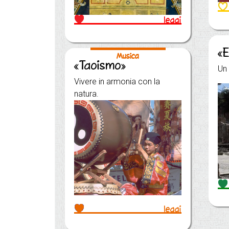
leggi
«
Musica
«Taoismo»
Un 
Vivere in armonia con la
natura.
leggi