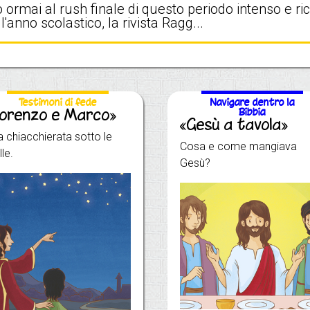
mo ormai al rush finale di questo periodo intenso e r
l'anno scolastico, la rivista Ragg...
Testimoni di fede
Navigare dentro la
Lorenzo e Marco»
Bibbia
«Gesù a tavola»
 chiacchierata sotto le
Cosa e come mangiava
lle.
Gesù?