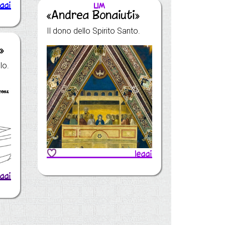
eggi
LIM
«Andrea Bonaiuti»
Il dono dello Spirito Santo.
»
lo.
leggi
eggi