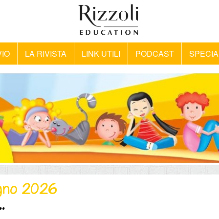
VIO
LA RIVISTA
LINK UTILI
PODCAST
SPECIA
ugno 2026
..