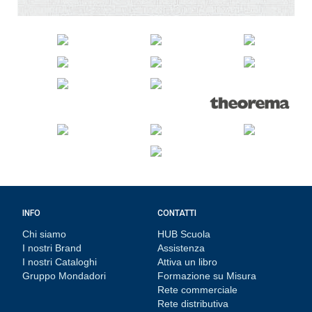
INFO
CONTATTI
Chi siamo
HUB Scuola
I nostri Brand
Assistenza
I nostri Cataloghi
Attiva un libro
Gruppo Mondadori
Formazione su Misura
Rete commerciale
Rete distributiva